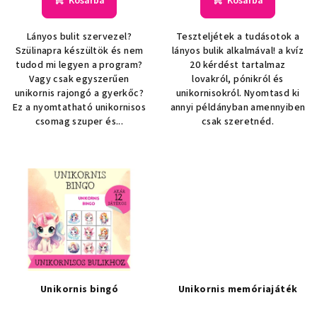
Kosárba
Kosárba
Lányos bulit szervezel?
Teszteljétek a tudásotok a
Szülinapra készültök és nem
lányos bulik alkalmával! a kvíz
tudod mi legyen a program?
20 kérdést tartalmaz
Vagy csak egyszerűen
lovakról, pónikról és
unikornis rajongó a gyerkőc?
unikornisokról. Nyomtasd ki
Ez a nyomtatható unikornisos
annyi példányban amennyiben
csomag szuper és...
csak szeretnéd.
Unikornis bingó
Unikornis memóriajáték