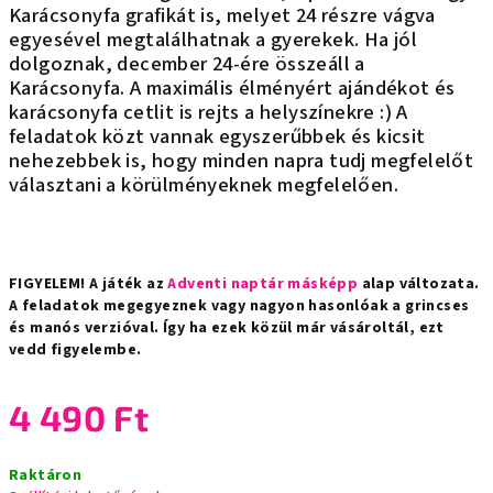
Karácsonyfa grafikát is, melyet 24 részre vágva
egyesével megtalálhatnak a gyerekek. Ha jól
dolgoznak, december 24-ére összeáll a
Karácsonyfa. A maximális élményért ajándékot és
karácsonyfa cetlit is rejts a helyszínekre :) A
feladatok közt vannak egyszerűbbek és kicsit
nehezebbek is, hogy minden napra tudj megfelelőt
választani a körülményeknek megfelelően.
FIGYELEM! A játék az
Adventi naptár másképp
alap változata.
A feladatok megegyeznek vagy nagyon hasonlóak a grincses
és manós verzióval. Így ha ezek közül már vásároltál, ezt
vedd figyelembe.
4 490 Ft
Egységár:
Raktáron