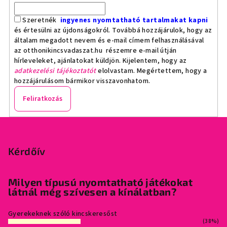
Szeretnék
ingyenes nyomtatható tartalmakat kapni
és értesülni az újdonságokról. Továbbá hozzájárulok, hogy az
általam megadott nevem és e-mail címem felhasználásával
az otthonikincsvadaszat.hu részemre e-mail útján
hírleveleket, ajánlatokat küldjön. Kijelentem, hogy az
adatkezelési tájékoztatót
elolvastam. Megértettem, hogy a
hozzájárulásom bármikor visszavonhatom.
Feliratkozás
L
á
b
Kérdőív
l
é
Milyen típusú nyomtatható játékokat
látnál még szívesen a kínálatban?
c
Gyerekeknek szóló kincskeresőst
(38%)