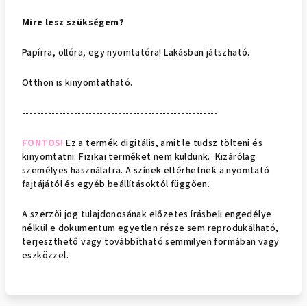
Mire lesz szükségem?
Papírra, ollóra, egy nyomtatóra! Lakásban játszható.
Otthon is kinyomtatható.
-----------------------------------------------------
FONTOS!
Ez a termék digitális, amit le tudsz tölteni és
kinyomtatni. Fizikai terméket nem küldünk. Kizárólag
személyes használatra. A színek eltérhetnek a nyomtató
fajtájától és egyéb beállításoktól függően.
A sze
rzői jog tulajdonosának előzetes írásbeli engedélye
nélkül e dokumentum egyetlen része sem reprodukálható,
terjeszthető vagy továbbítható semmilyen formában vagy
eszközzel.