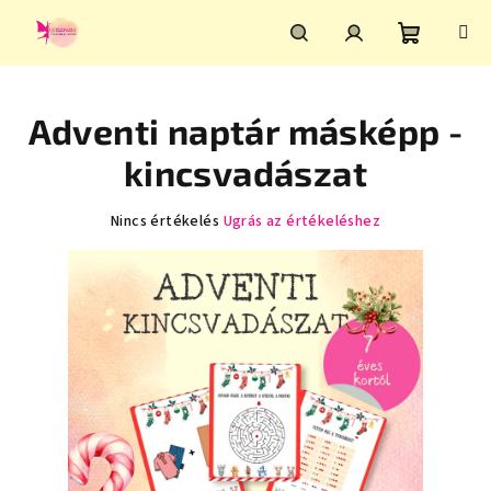
Ugrás
a
fő
Kosár
Keresés
Bejelentkezés
tartalomhoz
Adventi naptár másképp -
kincsvadászat
A
Nincs értékelés
Ugrás az értékeléshez
termék
átlagos
értékelése
5-
ből
0,0
csillag.