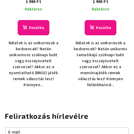
1 990 Ft
1 990 Ft
Raktáron
Raktáron
Kosárba
Kosárba
Nálatok is az unikornisok a
Nálatok is az unikornisok a
kedvencek? Netán
kedvencek? Netán unikornis
unikornisos szülinapi bulit
tematikájú szülinapi bulit
vagy összejövetelt
vagy összejövetelt
szervezel? Akkor ez a
szervezel? Akkor ez a
nyomtatható BINGO játék
memóriajáték remek
remek választás lesz!
választás lesz! Könnyen
Könnyen...
feldobhatod...
Feliratkozás hírlevélre
E-mail