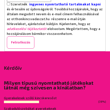
Szeretnék
ingyenes nyomtatható tartalmakat kapni
és értesülni az újdonságokról. Továbbá hozzájárulok, hogy az
általam megadott nevem és e-mail címem felhasználásával
az otthonikincsvadaszat.hu részemre e-mail útján
hírleveleket, ajánlatokat küldjön. Kijelentem, hogy az
adatkezelési tájékoztatót
elolvastam. Megértettem, hogy a
hozzájárulásom bármikor visszavonhatom.
Feliratkozás
L
á
b
Kérdőív
l
é
Milyen típusú nyomtatható játékokat
látnál még szívesen a kínálatban?
c
Gyerekeknek szóló kincskeresőst
(38%)
Szabadulószobákat gyerekeknek