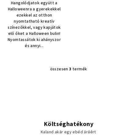
Hangolódjatok együtt a
Halloweenra a gyerekekkel
ezekkel az otthon
nyomtatható kreatív
színezőkkel, vagy kapjátok
elő őket a Halloween bulin!
Nyomtassátok ki ahányszor
és annyi...
összesen
3
termék
L
i
s
t
a
i
r
á
Költséghatékony
n
Kaland akár egy ebéd áráért
y