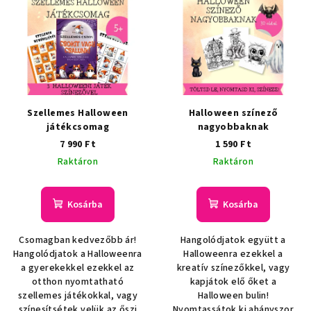
e
e
r
n
m
d
é
e
k
z
e
é
Szellemes Halloween
Halloween színező
k
s
játékcsomag
nagyobbaknak
7 990 Ft
1 590 Ft
l
e
Raktáron
Raktáron
i
s
t
Kosárba
Kosárba
á
Csomagban kedvezőbb ár!
Hangolódjatok együtt a
j
Hangolódjatok a Halloweenra
Halloweenra ezekkel a
a
a gyerekekkel ezekkel az
kreatív színezőkkel, vagy
otthon nyomtatható
kapjátok elő őket a
szellemes játékokkal, vagy
Halloween bulin!
színesítsétek velük az őszi
Nyomtassátok ki ahányszor