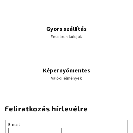
í
t
á
s
Gyors szállítás
e
Emailben küldjük
l
e
m
e
i
Képernyőmentes
Valódi élmények
Feliratkozás hírlevélre
E-mail