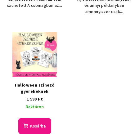
szünetet! A csomagban az...
és annyi példányban
amennyiszer csak...
Halloween színező
gyerekeknek
1 590 Ft
Raktáron
Kosárba