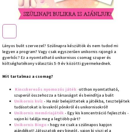
Lányos bulit szervezel? Szülinapra készültök és nem tudod mi
legyen a program? Vagy csak egyszerűen unikornis rajongó a
gyerkőc? Ez a nyomtatható unikornisos csomag szuper és
költséghatékony választás 5-9 év közötti gyermekednek.
Mit tartalmaz a csomag?
Kincskeresős nyomozós játék -
otthon nyomtatható,
szuperül összehozza a társaságot és beindítja a bulit
Unikornis kvíz
- Ha már belejöttetek a játékba, teszteljétek
tudásotokat is lovakról pónikról és unikornisokról!
Unikornis memóriajáték
- Egy kis koncentráció fejlesztés -
vajon ki találja meg a legtöbb párt?
Unikornis Bingo
-
hogy ne csak a szülinapos kapjon
ajándékot! Játsszatok egy bingót, vajon ki viszi el a