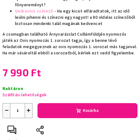
főnyereményt?
Unikornis színező
- Ha egy kicsit elfáradtatok, itt az idő
leülni pihenni és színezni egy nagyot! a 80 oldalas színezőből
biztosan mindenki talál magának kedvencet
A csomagban található Árnyvarázslat Csillámföldjén nyomozós
játék az Ovis nyomozás 1. sorozat tagja, így a benne lévő
feladatok megegyeznek az ovis nyomozás 1. sorozat más tagjaival.
Ha már vásároltál ebből a sorozatból, kérlek ezt vedd figyelembe.
7 990 Ft
Egységár:
Raktáron
Szállítási lehetőségek
−
+
Kosárba