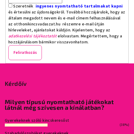
Szeretnék
ingyenes nyomtatható tartalmakat kapni
és értesülni az újdonságokról. Továbbá hozzájárulok, hogy az
általam megadott nevem és e-mail címem felhasználásával
az otthonikincsvadaszat.hu részemre e-mail útján
hírleveleket, ajánlatokat küldjön. Kijelentem, hogy az
adatkezelési tájékoztatót
elolvastam. Megértettem, hogy a
hozzájárulásom bármikor visszavonhatom.
Feliratkozás
L
á
b
Kérdőív
l
é
Milyen típusú nyomtatható játékokat
látnál még szívesen a kínálatban?
c
Gyerekeknek szóló kincskeresőst
(38%)
Szabadulószobákat gyerekeknek