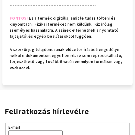
-----------------------------------------------------
FONTOS!
Ez a termék digitális, amit le tudsz tölteni és
kinyomtatni. Fizikai terméket nem küldünk. Kizárólag
személyes használatra. A színek eltérhetnek a nyomtató
fajtájától és egyéb beállításoktól függően.
A sze
rzői jog tulajdonosának előzetes írásbeli engedélye
nélkül e dokumentum egyetlen része sem reprodukálható,
terjeszthető vagy továbbítható semmilyen formában vagy
eszközzel.
Feliratkozás hírlevélre
E-mail