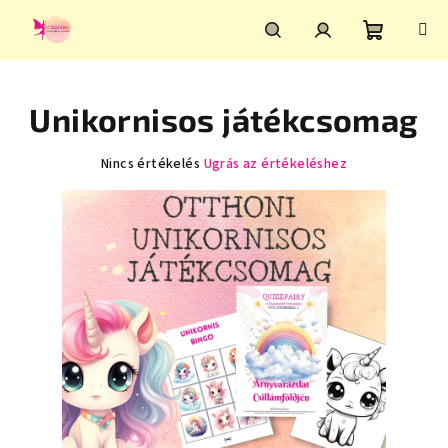
Ugrás
a
fő
Kosár
Keresés
Bejelentkezés
tartalomhoz
Unikornisos játékcsomag
A
Nincs értékelés
Ugrás az értékeléshez
termék
átlagos
értékelése
5-
ből
0,0
csillag.