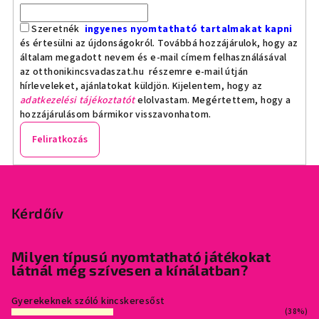
Szeretnék
ingyenes nyomtatható tartalmakat kapni
és értesülni az újdonságokról. Továbbá hozzájárulok, hogy az
általam megadott nevem és e-mail címem felhasználásával
az otthonikincsvadaszat.hu részemre e-mail útján
hírleveleket, ajánlatokat küldjön. Kijelentem, hogy az
adatkezelési tájékoztatót
elolvastam. Megértettem, hogy a
hozzájárulásom bármikor visszavonhatom.
Feliratkozás
L
á
b
Kérdőív
l
é
Milyen típusú nyomtatható játékokat
látnál még szívesen a kínálatban?
c
Gyerekeknek szóló kincskeresőst
(38%)