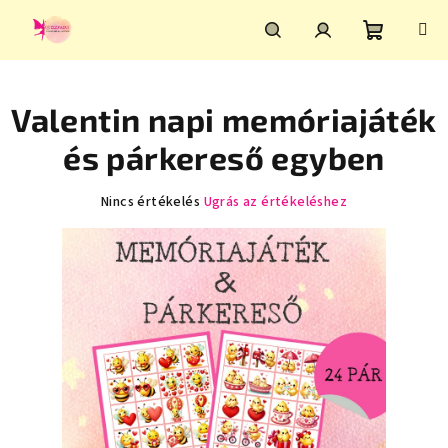
Ugrás
a
fő
Kosár
Keresés
Bejelentkezés
tartalomhoz
Valentin napi memóriajáték
és párkereső egyben
A
Nincs értékelés
Ugrás az értékeléshez
termék
átlagos
értékelése
5-
ből
0,0
csillag.