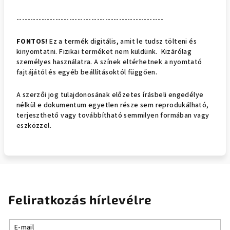
-----------------------------------------------------
FONTOS!
Ez a termék digitális, amit le tudsz tölteni és
kinyomtatni. Fizikai terméket nem küldünk. Kizárólag
személyes használatra. A színek eltérhetnek a nyomtató
fajtájától és egyéb beállításoktól függően.
A sze
rzői jog tulajdonosának előzetes írásbeli engedélye
nélkül e dokumentum egyetlen része sem reprodukálható,
terjeszthető vagy továbbítható semmilyen formában vagy
eszközzel.
Feliratkozás hírlevélre
E-mail