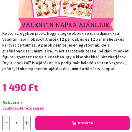
Kettő az egyben játék, hogy a legkisebbek se maradjanak ki a
Valentin napi mókából! A játék 12 pár csibés és 12 pár méhecskés
kártyát tartalmaz. A párok nem teljesen egyformák, de a
grafikában utal valami arra, miért tartoznak össze, például mindkét
figura ugyanazt tartja a kezében. Így a kisebbekkel játszhatjátok
"nyílt lapokkal" is a játékot, ha pedig már haladó szinten vagytok,
próbáljátok meg memóriajátékként, mind a 48 kártyalappal!
1 490 Ft
Egységár:
Raktáron
Szállítási lehetőségek
−
+
Kosárba