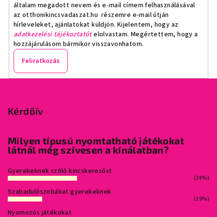
általam megadott nevem és e-mail címem felhasználásával
az otthonikincsvadaszat.hu részemre e-mail útján
hírleveleket, ajánlatokat küldjön. Kijelentem, hogy az
adatkezelési tájékoztatót
elolvastam. Megértettem, hogy a
hozzájárulásom bármikor visszavonhatom.
Feliratkozás
L
á
b
Kérdőív
l
é
Milyen típusú nyomtatható játékokat
látnál még szívesen a kínálatban?
c
Gyerekeknek szóló kincskeresőst
(38%)
Szabadulószobákat gyerekeknek
(19%)
Nyomozós játékokat