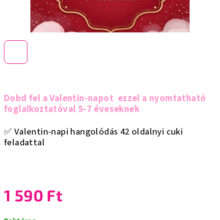
Dobd fel a Valentin-napot ezzel a nyomtatható
foglalkoztatóval 5-7 éveseknek
✅ Valentin-napi hangolódás 42 oldalnyi cuki
feladattal
1 590 Ft
Egységár: