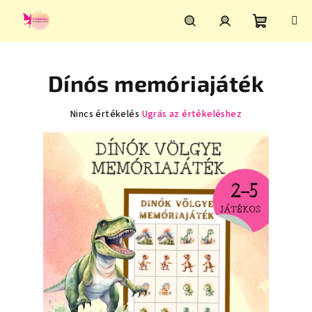
Ugrás
a
fő
Kosár
Keresés
Bejelentkezés
tartalomhoz
Dínós memóriajáték
A
Nincs értékelés
Ugrás az értékeléshez
termék
átlagos
értékelése
5-
ből
0,0
csillag.