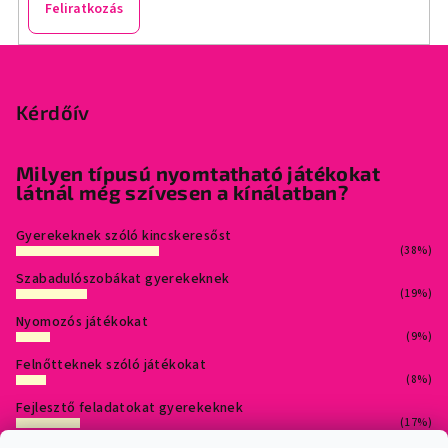
Feliratkozás
L
á
b
Kérdőív
l
é
Milyen típusú nyomtatható játékokat
látnál még szívesen a kínálatban?
c
Gyerekeknek szóló kincskeresőst
(38%)
Szabadulószobákat gyerekeknek
(19%)
Nyomozós játékokat
(9%)
Felnőtteknek szóló játékokat
(8%)
Fejlesztő feladatokat gyerekeknek
(17%)