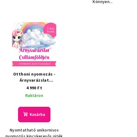
Könnyen...
Otthoni nyomozás -
Árnyvarázslat
Csillámföldjén
4 990 Ft
Raktáron
Kosárba
Nyomtatható unikornisos
nyomozós kincskeresős játék