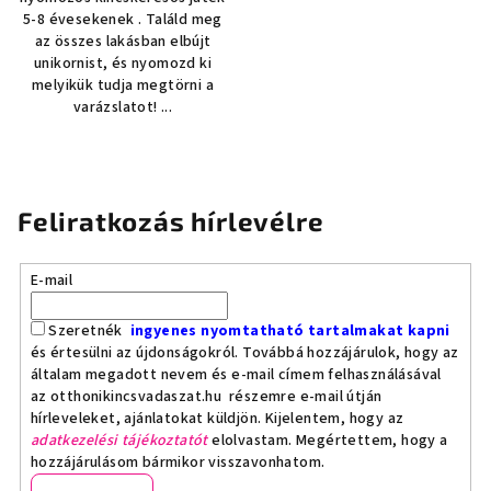
5-8 évesekenek . Találd meg
az összes lakásban elbújt
unikornist, és nyomozd ki
melyikük tudja megtörni a
varázslatot! ...
Feliratkozás hírlevélre
E-mail
Szeretnék
ingyenes nyomtatható tartalmakat kapni
és értesülni az újdonságokról. Továbbá hozzájárulok, hogy az
általam megadott nevem és e-mail címem felhasználásával
az otthonikincsvadaszat.hu részemre e-mail útján
hírleveleket, ajánlatokat küldjön. Kijelentem, hogy az
adatkezelési tájékoztatót
elolvastam. Megértettem, hogy a
hozzájárulásom bármikor visszavonhatom.