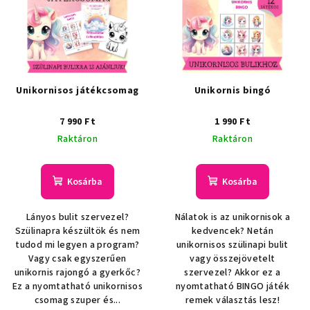
Unikornisos játékcsomag
Unikornis bingó
7 990 Ft
1 990 Ft
Raktáron
Raktáron
Kosárba
Kosárba
Lányos bulit szervezel?
Nálatok is az unikornisok a
Szülinapra készültök és nem
kedvencek? Netán
tudod mi legyen a program?
unikornisos szülinapi bulit
Vagy csak egyszerűen
vagy összejövetelt
unikornis rajongó a gyerkőc?
szervezel? Akkor ez a
Ez a nyomtatható unikornisos
nyomtatható BINGO játék
csomag szuper és...
remek választás lesz!