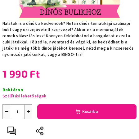
Nálatok is a dínók a kedvencek? Netán dínós tematikájú szülinapi
bulit vagy összejövetelt szervezel? Akkor ez a memóriajáték
remek választás lesz! Könnyen feldobhatod a hangulatot ezzel a
cuki játékkal. Töltsd le, nyomtasd és vágd ki, és kedződhet is a
játék! Ha még több dínós játékot keresel, nézd meg a kincseresős
nyomozós játékunkat, vagy a BINGO-t is!
1 990 Ft
Egységár:
Raktáron
Szállítási lehetőségek
−
+
Kosárba