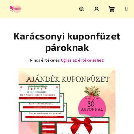
Ugrás
a
fő
Kosár
Keresés
Bejelentkezés
tartalomhoz
Karácsonyi kuponfüzet
pároknak
A
Nincs értékelés
Ugrás az értékeléshez
termék
átlagos
értékelése
5-
ből
0,0
csillag.