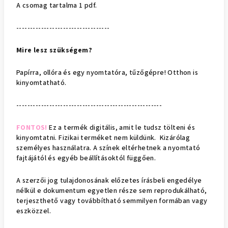
A csomag tartalma 1 pdf.
----------------------------------
Mire lesz szükségem?
Papírra, ollóra és egy nyomtatóra, tűzőgépre! Otthon is
kinyomtatható.
-----------------------------------------------------
FONTOS!
Ez a termék digitális, amit le tudsz tölteni és
kinyomtatni. Fizikai terméket nem küldünk. Kizárólag
személyes használatra. A színek eltérhetnek a nyomtató
fajtájától és egyéb beállításoktól függően.
A sze
rzői jog tulajdonosának előzetes írásbeli engedélye
nélkül e dokumentum egyetlen része sem reprodukálható,
terjeszthető vagy továbbítható semmilyen formában vagy
eszközzel.