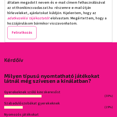
általam megadott nevem és e-mail címem felhasználásával
az otthonikincsvadaszat.hu részemre e-mail útján
hírleveleket, ajánlatokat küldjön. Kijelentem, hogy az
adatkezelési tájékoztatót
elolvastam. Megértettem, hogy a
hozzájárulásom bármikor visszavonhatom.
Feliratkozás
L
á
b
Kérdőív
l
é
Milyen típusú nyomtatható játékokat
látnál még szívesen a kínálatban?
c
Gyerekeknek szóló kincskeresőst
(38%)
Szabadulószobákat gyerekeknek
(19%)
Nyomozós játékokat