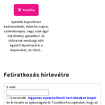
Kosárba
Ajándék kuponfüzet
kedvesednek, Valentin-napra,
születésnapra, vagy csak úgy!
Adj élmény ajándékot és
töltsetek minőségi időt
együtt! Nyomtasd ki a
kuponokat, és tűzd...
Feliratkozás hírlevélre
E-mail
Szeretnék
ingyenes nyomtatható tartalmakat kapni
és értesülni az újdonságokról. Továbbá hozzájárulok, hogy az