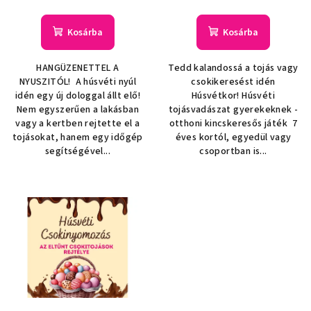
Kosárba
Kosárba
HANGÜZENETTEL A
Tedd kalandossá a tojás vagy
NYUSZITÓL! A húsvéti nyúl
csokikeresést idén
idén egy új dologgal állt elő!
Húsvétkor! Húsvéti
Nem egyszerűen a lakásban
tojásvadászat gyerekeknek -
vagy a kertben rejtette el a
otthoni kincskeresős játék 7
tojásokat, hanem egy időgép
éves kortól, egyedül vagy
segítségével...
csoportban is...