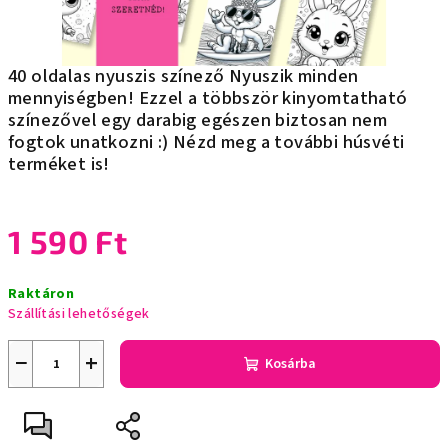
40 oldalas nyuszis színező Nyuszik minden
mennyiségben! Ezzel a többször kinyomtatható
színezővel egy darabig egészen biztosan nem
fogtok unatkozni :) Nézd meg a további húsvéti
terméket is!
1 590 Ft
Egységár:
Raktáron
Szállítási lehetőségek
−
+
Kosárba