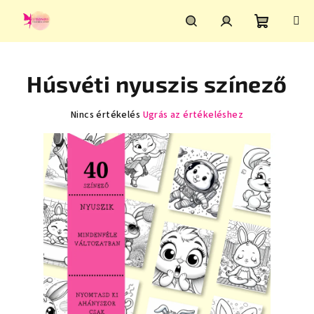
Ugrás
a
fő
Kosár
Keresés
Bejelentkezés
tartalomhoz
Húsvéti nyuszis színező
A
Nincs értékelés
Ugrás az értékeléshez
termék
átlagos
értékelése
5-
ből
0,0
csillag.