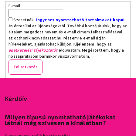
E-mail
Szeretnék
ingyenes nyomtatható tartalmakat kapni
és értesülni az újdonságokról. Továbbá hozzájárulok, hogy az
általam megadott nevem és e-mail címem felhasználásával
az otthonikincsvadaszat.hu részemre e-mail útján
hírleveleket, ajánlatokat küldjön. Kijelentem, hogy az
adatkezelési tájékoztatót
elolvastam. Megértettem, hogy a
hozzájárulásom bármikor visszavonhatom.
Feliratkozás
L
á
b
Kérdőív
l
é
Milyen típusú nyomtatható játékokat
látnál még szívesen a kínálatban?
c