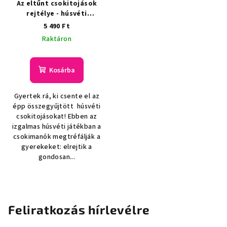
Az eltűnt csokitojások
rejtélye - húsvéti
nyomozás
5 490 Ft
Raktáron
Kosárba
Gyertek rá, ki csente el az
épp összegyűjtött húsvéti
csokitojásokat! Ebben az
izgalmas húsvéti játékban a
csokimanók megtréfálják a
gyerekeket: elrejtik a
gondosan...
Feliratkozás hírlevélre