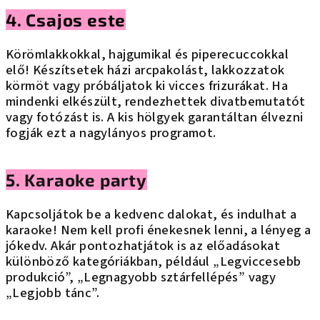
4. Csajos este
Körömlakkokkal, hajgumikal és piperecuccokkal
elő! Készítsetek házi arcpakolást, lakkozzatok
körmöt vagy próbáljatok ki vicces frizurákat. Ha
mindenki elkészült, rendezhettek divatbemutatót
vagy fotózást is. A kis hölgyek garantáltan élvezni
fogják ezt a nagylányos programot.
5. Karaoke party
Kapcsoljátok be a kedvenc dalokat, és indulhat a
karaoke! Nem kell profi énekesnek lenni, a lényeg a
jókedv. Akár pontozhatjátok is az előadásokat
különböző kategóriákban, például „Legviccesebb
produkció”, „Legnagyobb sztárfellépés” vagy
„Legjobb tánc”.