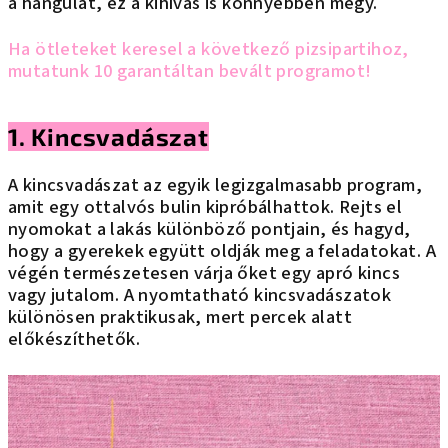
a hangulat, ez a kihívás is könnyebben megy.
Ha ötleteket keresel a következő pizsipartihoz,
mutatunk 10 garantáltan bevált programot!
1. Kincsvadászat
A kincsvadászat az egyik legizgalmasabb program,
amit egy ottalvós bulin kipróbálhattok. Rejts el
nyomokat a lakás különböző pontjain, és hagyd,
hogy a gyerekek együtt oldják meg a feladatokat. A
végén természetesen várja őket egy apró kincs
vagy jutalom. A nyomtatható kincsvadászatok
különösen praktikusak, mert percek alatt
előkészíthetők.