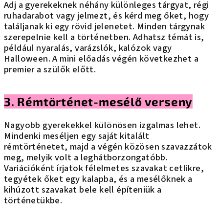
Adj a gyerekeknek néhány különleges tárgyat, régi
ruhadarabot vagy jelmezt, és kérd meg őket, hogy
találjanak ki egy rövid jelenetet. Minden tárgynak
szerepelnie kell a történetben. Adhatsz témát is,
például nyaralás, varázslók, kalózok vagy
Halloween. A mini előadás végén következhet a
premier a szülők előtt.
3. Rémtörténet-mesélő verseny
Nagyobb gyerekekkel különösen izgalmas lehet.
Mindenki meséljen egy saját kitalált
rémtörténetet, majd a végén közösen szavazzátok
meg, melyik volt a leghátborzongatóbb.
Variációként írjatok félelmetes szavakat cetlikre,
tegyétek őket egy kalapba, és a mesélőknek a
kihúzott szavakat bele kell építeniük a
történetükbe.