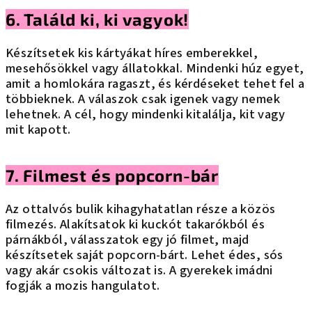
6. Találd ki, ki vagyok!
Készítsetek kis kártyákat híres emberekkel,
mesehősökkel vagy állatokkal. Mindenki húz egyet,
amit a homlokára ragaszt, és kérdéseket tehet fel a
többieknek. A válaszok csak igenek vagy nemek
lehetnek. A cél, hogy mindenki kitalálja, kit vagy
mit kapott.
7. Filmest és popcorn-bár
Az ottalvós bulik kihagyhatatlan része a közös
filmezés. Alakítsatok ki kuckót takarókból és
párnákból, válasszatok egy jó filmet, majd
készítsetek saját popcorn-bárt. Lehet édes, sós
vagy akár csokis változat is. A gyerekek imádni
fogják a mozis hangulatot.