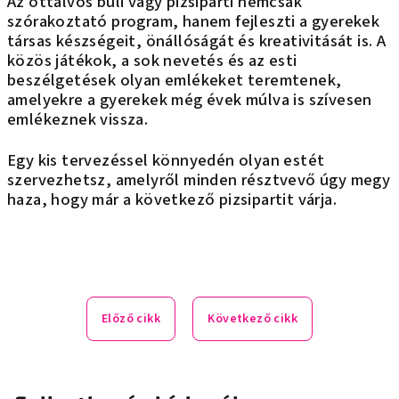
Az ottalvós buli vagy pizsiparti nemcsak
szórakoztató program, hanem fejleszti a gyerekek
társas készségeit, önállóságát és kreativitását is. A
közös játékok, a sok nevetés és az esti
beszélgetések olyan emlékeket teremtenek,
amelyekre a gyerekek még évek múlva is szívesen
emlékeznek vissza.
Egy kis tervezéssel könnyedén olyan estét
szervezhetsz, amelyről minden résztvevő úgy megy
haza, hogy már a következő pizsipartit várja.
Előző cikk
Következő cikk