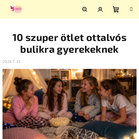
Ugrás
a
fő
Kosár
Keresés
Bejelentkezés
tartalomhoz
10 szuper ötlet ottalvós
bulikra gyerekeknek
2024.7.31