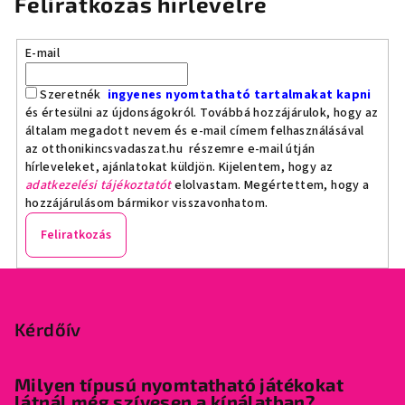
Feliratkozás hírlevélre
E-mail
Szeretnék
ingyenes nyomtatható tartalmakat kapni
és értesülni az újdonságokról. Továbbá hozzájárulok, hogy az
általam megadott nevem és e-mail címem felhasználásával
az otthonikincsvadaszat.hu részemre e-mail útján
hírleveleket, ajánlatokat küldjön. Kijelentem, hogy az
adatkezelési tájékoztatót
elolvastam. Megértettem, hogy a
hozzájárulásom bármikor visszavonhatom.
Feliratkozás
L
á
b
Kérdőív
l
é
Milyen típusú nyomtatható játékokat
látnál még szívesen a kínálatban?