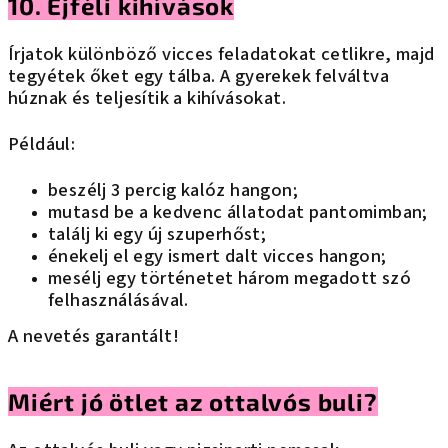
10. Éjféli kihívások
Írjatok különböző vicces feladatokat cetlikre, majd
tegyétek őket egy tálba. A gyerekek felváltva
húznak és teljesítik a kihívásokat.
Például:
beszélj 3 percig kalóz hangon;
mutasd be a kedvenc állatodat pantomimban;
találj ki egy új szuperhőst;
énekelj el egy ismert dalt vicces hangon;
mesélj egy történetet három megadott szó
felhasználásával.
A nevetés garantált!
Miért jó ötlet az ottalvós buli?