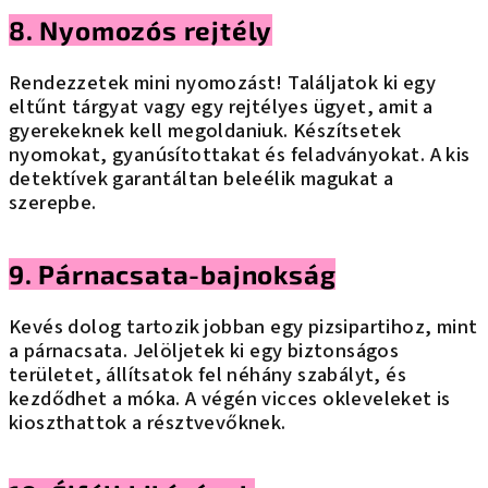
8. Nyomozós rejtély
Rendezzetek mini nyomozást! Találjatok ki egy
eltűnt tárgyat vagy egy rejtélyes ügyet, amit a
gyerekeknek kell megoldaniuk. Készítsetek
nyomokat, gyanúsítottakat és feladványokat. A kis
detektívek garantáltan beleélik magukat a
szerepbe.
9. Párnacsata-bajnokság
Kevés dolog tartozik jobban egy pizsipartihoz, mint
a párnacsata. Jelöljetek ki egy biztonságos
területet, állítsatok fel néhány szabályt, és
kezdődhet a móka. A végén vicces okleveleket is
kioszthattok a résztvevőknek.