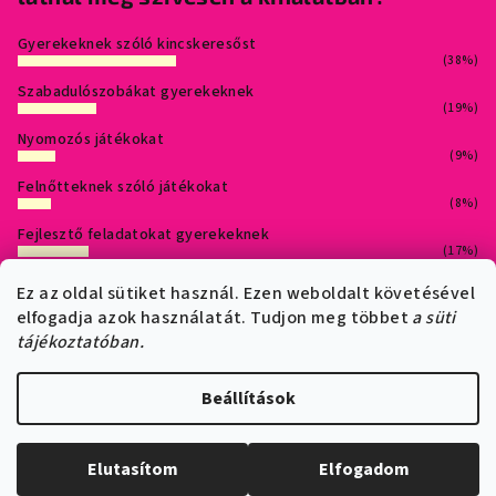
c
Gyerekeknek szóló kincskeresőst
(38%)
Szabadulószobákat gyerekeknek
(19%)
Nyomozós játékokat
(9%)
Felnőtteknek szóló játékokat
(8%)
Fejlesztő feladatokat gyerekeknek
(17%)
Bármi jöhet :)
Ez az oldal sütiket használ. Ezen weboldalt követésével
(9%)
elfogadja azok használatát. Tudjon meg többet
a süti
Szavazatok száma:
578
tájékoztatóban.
ÁSZF
Adatkezelési szabályzat
Sütik
Beállítások
Copyright 2026
QuizzFairy - Nyomtass kalandot!
. Minden jog
fenntartva.
Elutasítom
Elfogadom
Shoptet készítette