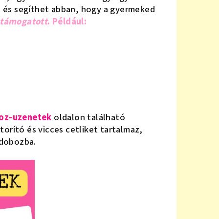
, és segíthet abban, hogy a gyermeked
 támogatott
. Például:
boz-uzenetek
oldalon található
orító és vicces cetliket tartalmaz,
sdobozba.