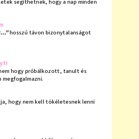
etek segíthetnek, hogy a nap minden
em
t…”
hosszú távon bizonytalanságot
yt!
nem hogy próbálkozott, tanult és
in megfogalmazni.
tja, hogy nem kell tökéletesnek lenni