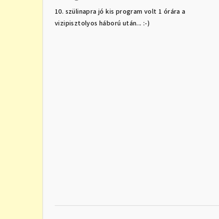
A termék értékelése 5-ből 5 csillag.
10. szülinapra jó kis program volt 1 órára a
vizipisztolyos háború után... :-)