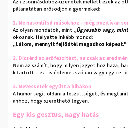
Az uzsonnásdoboz-üzenetek mellett ezek az ötl
pillanatában erősödjön a gyermeked:
1. Ne hasonlítsd másokhoz – még pozitívan s
Az olyan mondatok, mint
„Ügyesebb vagy, min
okoznak. Helyette inkább mondd:
„Látom, mennyit fejlődtél magadhoz képest.”
2. Dicsérd az erőfeszítést, ne csak az eredmén
Nem az számít, hogy milyen jegyet hoz haza, ha
kitartott – ezt is érdemes szóban vagy egy cetl
3. Nevessetek együtt a hibákon
A humor segít oldani a feszültséget, és megtaní
ahhoz, hogy szerethető legyen.
Egy kis gesztus, nagy hatás