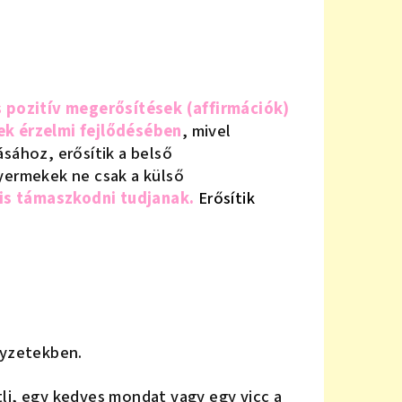
s pozitív megerősítések (affirmációk)
ek érzelmi fejlődésében
, mivel
sához, erősítik a belső
yermekek ne csak a külső
 is támaszkodni tudjanak.
Erősítik
lyzetekben.
li, egy kedves mondat vagy egy vicc a