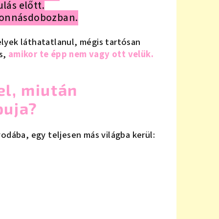
lás előtt.
sonnásdobozban.
elyek láthatatlanul, mégis tartósan
is,
amikor te épp nem vagy ott velük.
el, miután
puja?
odába, egy teljesen más világba kerül: