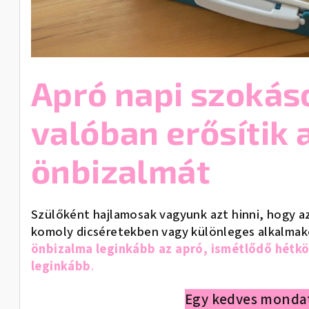
Apró napi szokás
valóban erősítik
önbizalmát
Szülőként hajlamosak vagyunk azt hinni, hogy 
komoly dicséretekben vagy különleges alkalmak
önbizalma leginkább az apró, ismétlődő hétkö
leginkább
.
Egy kedves mondat