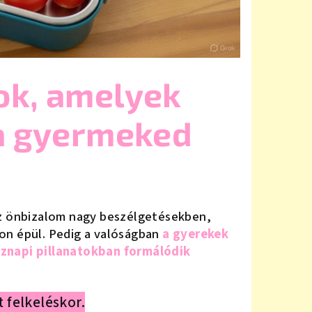
ok, amelyek
 a gyermeked
az önbizalom nagy beszélgetésekben,
on épül. Pedig a valóságban
a gyerekek
znapi pillanatokban formálódik
 felkeléskor.