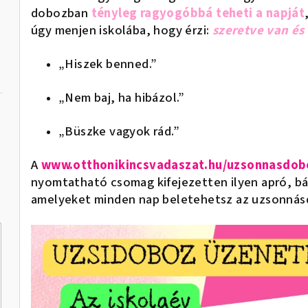
dobozban
tényleg ragyogóbbá teheti a napját
úgy menjen iskolába, hogy érzi:
szeretve van és
„Hiszek benned.”
„Nem baj, ha hibázol.”
„Büszke vagyok rád.”
A
www.otthonikincsvadaszat.hu/uzsonnasdo
nyomtatható csomag kifejezetten ilyen apró, bát
amelyeket minden nap beletehetsz az uzsonná