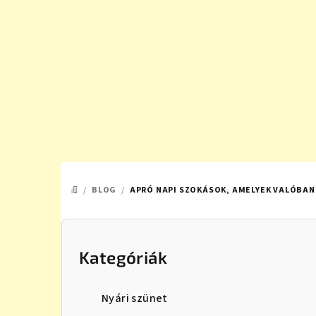
Ugrás
a
fő
tartalomhoz
/
BLOG
/
APRÓ NAPI SZOKÁSOK, AMELYEK VALÓBAN
KEZDŐLAP
O
l
Kategóriák
Kategóriák
átugrása
d
Nyári szünet
a