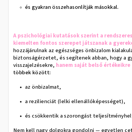
és gyakran összehasonlítják másokkal.
A pszichológiai kutatások szerint a rendszere
kiemelten fontos szerepet játszanak a gyerek
hozzájárulnak az egészséges önbizalom kialakulá
biztonságérzetet, és segítenek abban, hogy a g
visszajelzésekre,
hanem saját belső értékeikre
többek között:
az önbizalmat,
a rezilienciát (lelki ellenállóképességet),
és csökkentik a szorongást teljesítményhe
Nem kell nagy dolgokra gondolni — egyetlen cet