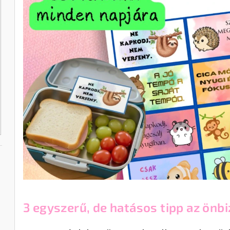
3 egyszerű, de hatásos tipp az önb