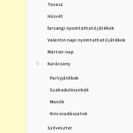
Tavasz
Húsvét
farsangi nyomtatható játékok
Valentin napi nyomtatható játékok
Márton-nap
Karácsony
Partyjátékok
Szabadulószobák
Manók
Kincsvadászatok
Szilveszter