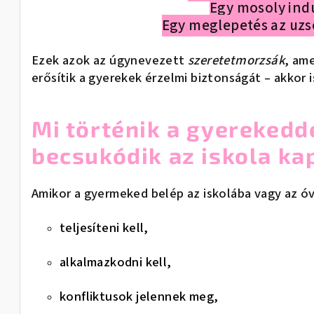
Egy mosoly indu
Egy meglepetés az uz
Ezek azok az úgynevezett
szeretetmorzsák
, am
erősítik a gyerekek érzelmi biztonságát – akkor 
Mi történik a gyerekedd
becsukódik az iskola ka
Amikor a gyermeked belép az iskolába vagy az óv
teljesíteni kell,
alkalmazkodni kell,
konfliktusok jelennek meg,