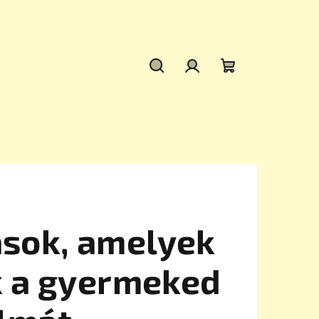
Keresés
Bejelentkezés
Kosár
ások, amelyek
k a gyermeked