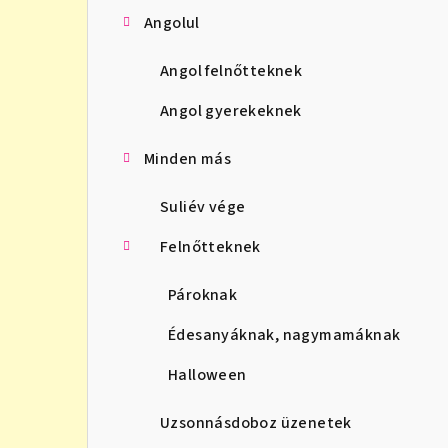
Angolul
Angol felnőtteknek
Angol gyerekeknek
Minden más
Suliév vége
Felnőtteknek
Pároknak
Édesanyáknak, nagymamáknak
Halloween
Uzsonnásdoboz üzenetek