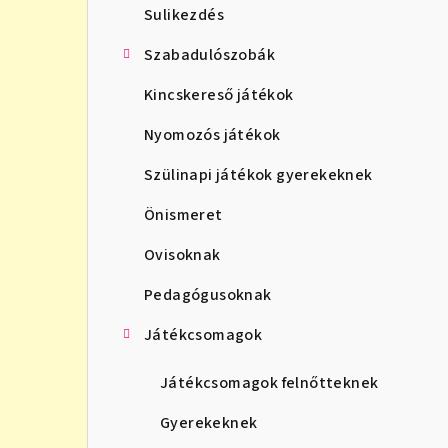
Sulikezdés
l
Szabadulószobák
s
Kincskereső játékok
ó
Nyomozós játékok
p
Szülinapi játékok gyerekeknek
a
n
Önismeret
e
Ovisoknak
l
Pedagógusoknak
Játékcsomagok
Játékcsomagok felnőtteknek
Gyerekeknek