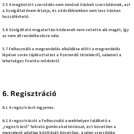
5.5 A megkötött szerződés nem minősül írásbeli szerződésnek, azt
a Szolgáltatónem iktatja, és a későbbiekben nem lesz írásban
hozzáférhető.
5.6 Szolgáltató magatartási kódexnek nem vetette alá magát, így
az nem áll rendelkezésre nála.
5.7 Felhasználó a megrendelés elküldése előtt a megrendelés
lépései során tájékoztatást a fizetendő tételekről, valamint a
lehetséges fizetési módokról.
6. Regisztráció
6.1 A regisztráció ingyenes.
6.2 A regisztrációt a Felhasználó a webhelyen található a
„regisztráció” feliratú gombra
kattintással, ezt követően a
megjelenő adatlap kitöltését követően, a jelen szerződési