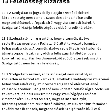
13 Felelősség kizárása
13.1 A Szolgáltatót jogszabály alapján szerződéskötési
kötelezettség nem terheli. Szabadon dönt a Felhasználó
megrendelésének elfogadásáról vagy visszautasításáról. A
Szolgáltató kizárja felelősségét az ebből eredő károkért.
13.2 Szolgáltató nem garantálja, hogy a termék, illetve
szolgáltatás megfelel a Felhasználó által tervezett bármilyen
felhasználási célra. A termék, illetve szolgáltatás leírásában és
útmutatójában írtak irányadók a felhasználást illetően, de a
konkrét felhasználási körülményekből adódó eltérések miatt a
Szolgáltatót nem terheli felelősség.
13.3 Szolgáltató semmilyen felelősséget nem vállal olyan
közvetlen és közvetett károkért, amelyek a webhely rosszhiszemű
felhasználásából vagy az internetszolgáltató elérhetetlenné
válásából erednek. Szolgáltató nem vonható felelősségre technikai
zavarokért, például elektromos vagy számítógépes hálózati
kimaradásért. Tekintettel arra, hogy az internet nyílt,
biztonságosnak nem tekinthető hálózat, az elektronikus formában
továbbított üzenetek, megrendelések Szolgáltatón kívül eső