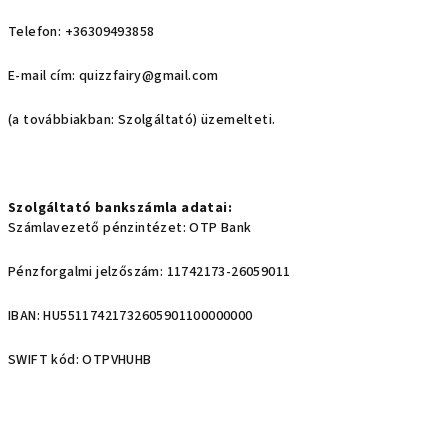
Telefon: +36309493858
E-mail cím: quizzfairy@gmail.com
(a továbbiakban: Szolgáltató) üzemelteti.
Szolgáltató bankszámla adatai:
Számlavezető pénzintézet:
OTP Bank
Pénzforgalmi jelzőszám:
11742173-26059011
IBAN: HU55117421732605901100000000
SWIFT kód: OTPVHUHB