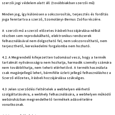
szerzői jogi védelem alatt áll. (továbbiakban szerzői mű)
Minden jog, így különösen a sokszorosítás, terjesztés és fordítás
joga fenntartva a szerző, Szomolányi-Bernus Zsófia részére.
A szerzői mű a szerző előzetes írásbeli hozzájárulása nélkül
részben sem reprodukálható, elektronikus rendszerek
felhasználásával nem dolgozható fel, nem sokszorosítható, nem
terjeszthető, kereskedelmi forgalomba nem hozható.
4.2. A Megrendelő kifejezetten tudomásul veszi, hogy a termék
tartalmát nyilvánosságra nem hozhatja, harmadik személy számára
nem továbbíthatja, nem teheti elérhetővé. A termék használata
csak magánjellegű lehet, bármiféle üzleti jellegű felhasználáshoz a
Szerző előzetes, írásbeli hozzájárulása szükséges.
4.3 Jelen szerződési feltételek a webhelyen elérhető
szolgáltatásokra, a webhely felhasználására, a webhelyen működő
webáruházban megrendelhető termékek adásvételére
vonatkoznak.