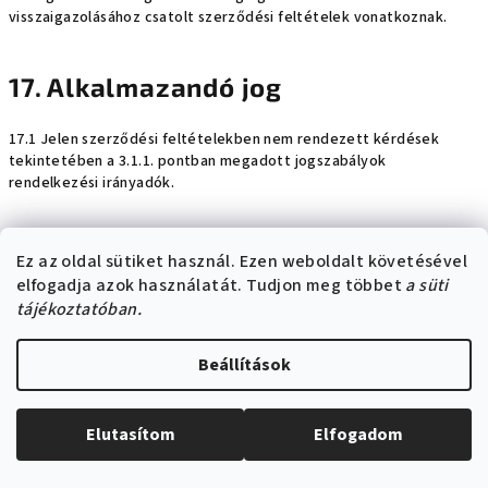
visszaigazolásához csatolt szerződési feltételek vonatkoznak.
17. Alkalmazandó jog
17.1 Jelen szerződési feltételekben nem rendezett kérdések
tekintetében a 3.1.1. pontban megadott jogszabályok
rendelkezési irányadók.
18. Panasz, jogérvényesítés,
Ez az oldal sütiket használ. Ezen weboldalt követésével
Szolgáltató feletti felügyelet
elfogadja azok használatát. Tudjon meg többet
a süti
tájékoztatóban.
18.1 Panasz
Beállítások
18.1.1 Felhasználó a Szolgáltató szolgáltatására, tagjának,
alkalmazottjának vagy a Szolgáltató érdekében vagy javára eljáró
személynek az áru fogyasztók részére történő forgalmazásával,
Elutasítom
Elfogadom
értékesítésével közvetlen kapcsolatban álló magatartására,
tevékenységére vagy mulasztására, az áru minőségére vonatkozó