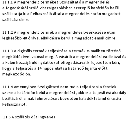
11.1.1 A megrendelt terméket Szolgáltató a megrendelés
elfogadásáról szóló visszaigazolásban szereplő határidőn belül
szállíttatja ki a Felhasználó által a megrendelés során megadott
szállítási címre.
11.1.2 A megrendelt termék a megrendelés beérkezése után
legkésőbb 48 órával elküldésre kerül a megadott email címre.
11.1.3 A digitális termék teljesítése a termék e-mailben történő
megküldésével valósul meg. A vásárló a megrendelés leadásával és
a külön hozzájáruló nyilatkozat elfogadásával kifejezetten kéri,
hogy a teljesítés a 14 napos elállási határidő lejárta előtt
megkezdődjön.
11.1.4 Amennyiben Szolgáltató nem tudja teljesíteni a fentiek
szerinti határidőn belül a megrendelést, akkor a teljesítési akadály
beállásáról annak felmerülését követően haladéktalanul értesíti
Felhasználót.
11.5 A szállítás díja ingyenes