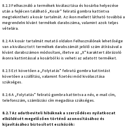
8.2.3 Felhasználó a termékek kiválasztása és kosárba helyezése
után a fejlécen található „Kosár” feliratú gombra kattintva
megtekintheti a kosár tartalmát. Az ikon mellett látható továbbá a
megrendelni kívánt termékek darabszáma, valamint azok teljes
vételára.
8.2.4 A kosár tartalmát mutató oldalon Felhasználónak lehetősége
van a kiválasztott termékek darabszámát jelölő szám átírásával a
kívánt darabszámon módosítani, illetve az „X” karaktert ábrázoló
ikonra kattintással a kosárból ki is veheti az adatott terméket.
8.2.5 Ezt követően a „Folytatás” feliratú gombra kattintást
követően a szállítási, valamint fizetési mód kiválasztása
szükséges.
8.2.6 A „Folytatás” feliratú gombra kattintva a név, e-mail cím,
telefonszám, számlázási cím megadása szükséges.
8.2.7 Az adatbeviteli hibáknak a szerződéses nyilatkozat
elküldését megelőzően történő azonosításához és
kijavításához biztosított eszközök: