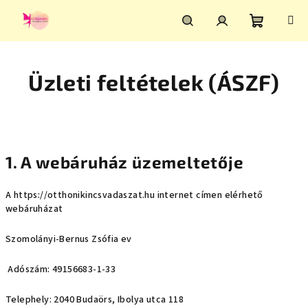
Ugrás
a
fő
Kosár
Keresés
Bejelentkezés
tartalomhoz
Üzleti feltételek (ÁSZF)
1. A webáruház üzemeltetője
A
https://otthonikincsvadaszat.hu
internet címen elérhető
webáruházat
Szomolányi-Bernus Zsófia ev
Adószám: 49156683-1-33
Telephely: 2040 Budaörs, Ibolya utca 118