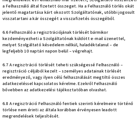
megrendelést és Felhasználó már fizetett, Szolgáltató visszafizeti
a Felhasználó által fizetett összeget. Ha a Felhasználó törlés okát
jelentő magatartása kárt okozott Szolgáltatónak, utóbbi jogosult
visszatartani a kár összegét a visszafizetés összegéből.
6.6 Felhasználó a regisztrációjának törlését bármikor
kezdeményezheti a Szolgáltatónak küldött e-mail üzenettel,
melyet Szolgáltató késedelem nélkül, haladéktalanul – de
legfeljebb 10 naptári napon belül – végrehajt.
6.7 A regisztráció törlését teheti szükségessé Felhasználó –
regisztráció céljából kezelt – személyes adatainak törlését
eredményező, vagy ilyen célú felhasználását megtiltó összes
adatkezeléssel kapcsolatos kérelme. Ezekről Felhasználó
bővebben az adatkezelési tájékoztatóban olvashat.
6.8 A regisztráció Felhasználó fentiek szerinti kérelmeire történő
törlése nem érinti az általa korábban érvényesen leadott
megrendelések teljesítését.