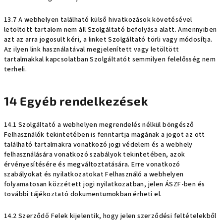
13.7 A webhelyen található külső hivatkozások követésével
letöltött tartalom nem áll Szolgáltató befolyása alatt. Amennyiben
azt az arra jogosult kéri, a linket Szolgáltató törli vagy módosítja.
Az ilyen link használatával megjelenített vagy letöltött
tartalmakkal kapcsolatban Szolgáltatót semmilyen felelősség nem
terheli.
14 Egyéb rendelkezések
14.1 Szolgáltató a webhelyen megrendelés nélkül böngésző
Felhasználók tekintetében is fenntartja magának a jogot az ott
található tartalmakra vonatkozó jogi védelem és a webhely
felhasználására vonatkozó szabályok tekintetében, azok
érvényesítésére és megváltoztatására. Erre vonatkozó
szabályokat és nyilatkozatokat Felhasználó a webhelyen
folyamatosan közzétett jogi nyilatkozatban, jelen ÁSZF-ben és
további tájékoztató dokumentumokban érheti el.
14.2 Szerződő Felek kijelentik, hogy jelen szerződési feltételekből