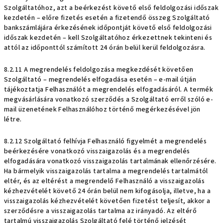
Szolgáltatóhoz, azt a beérkezést követő első feldolgozási időszak
kezdetén – előre fizetés esetén a fizetendő összeg Szolgáltató
bankszámlájára érkezésének időpontját követő első feldolgozási
időszak kezdetén – kell Szolgáltatóhoz érkezettnek tekinteni és
attól az időponttól számított 24 órán belül kerül feldolgozásra.
8.2.11 A megrendelés feldolgozása megkezdését követően
Szolgáltató – megrendelés elfogadása esetén – e-mail útján
tájékoztatja Felhasználót a megrendelés elfogadásáról. A termék
megvásárlására vonatkozó szerződés a Szolgáltató erről szóló e-
mail üzenetének Felhasználóhoz történő megérkezésével jön
létre.
8.2.12 Szolgáltató felhívja Felhasználó figyelmét a megrendelés
beérkezésére vonatkozó visszaigazolás és a megrendelés
elfogadására vonatkozó visszaigazolás tartalmának ellenőrzésére.
Ha bármelyik visszaigazolás tartalma a megrendelés tartalmától
eltér, és az eltérést a megrendelő Felhasználó a visszaigazolás
kézhezvételét követő 24 órán belül nem kifogásolja, illetve, ha a
visszaigazolás kézhezvételét követően fizetést teljesít, akkor a
szerződésre a visszaigazolás tartalma az irányadó. Az eltérő
tartalmú visszaigazolás Szolgáltató felé történő jelzését