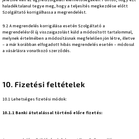
jeleznie kell az ügyfélszolgálati elérhetőségeken. Fontos, hogy ezt
haladéktalanul tegye meg, hogy a teljesítés megkezdése előtt
Szolgáltató korrigálhassa a megrendelést.
9.2 A megrendelés korrigálása esetén Szolgáltató a
megrendelésről új visszaigazolást küld a módosított tartalommal,
melynek értelmében a módosításnak megfelelően jön létre, illetve
– a már korábban elfogadott hibás megrendelés esetén – módosul
a vásárlásra vonatkozó szerződés.
10. Fizetési feltételek
10.1 Lehetséges fizetési módok:
10.1.1 Banki átutalással történő előre fizetés: