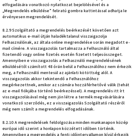
elfogadására vonatkozó nyilatkozat bejelölésével és a
„Megrendelés elküldése” feliratú gombra kattintással adhatja le
érvényesen megrendelését.
8.2.9 Szolgáltató a megrendelés beérkezését követően azt
automatikus e-mail útján haladéktalanul visszaigazolja
Felhasználónak, az általa online megrendelése során megadott e-
mail címére. A visszaigazolás tartalmazza a Felhasználó által
fizetendő vagy online fizetés esetén fizetett teljesösszeget.
Amennyiben e visszaigazolás a Felhasználó megrendelésének
elküldésétől számított 48 órán belül a Felhasználóhoz nem érkezik
meg, a Felhasználó mentesül az ajánlati kötöttség alól. A
visszaigazolás akkor tekintendő a Felhasználóhoz
megérkezettnek, amikor az számára hozzáférhetővé válik (tehát
az e-mail fiókjába történő beérkezéssel). A megrendelés itt írt
visszaigazolásával még nem jön létre a termék megvásárlására
vonatkozó szerződés, ez a visszaigazolás Szolgáltató részéről
még nem számít a megrendelés elfogadásának.
8.2.10 A megrendelések feldolgozása minden munkanapon közép
európai idő szerint a honlapon közzétett időben történik.
Amennyiben a megrendelés a fenti időintervallumon kívül érkezik