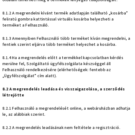
oldalain ismerheti meg a termékek lényeges tulajdonságait.
8.1.2 A megrendelni kívánt termék adatlapján található „kosárba”
feliratú gombra kattintással virtuális kosárba helyezheti a
terméket a Felhasználó.
8.1.3 Amennyiben Felhasználó több terméket kíván megrendelni, a
fentiek szerint eljárva több terméket helyezhet a kosárba.
8.1.4 Ha a megrendelés előtt a termékkel kapcsolatban kérdés
merülne fel, Szolgáltató ügyfélszolgálata készséggel áll
Felhasználó rendelkezésére (elérhetőségek: fentebb az
„Ügyfélszolgálat” cím alatt).
8.2 A megrendelés leadása és visszaigazolása, a szerződés
létrejötte
8.2.1 Felhasználó a megrendelését online, a webáruházban adhatja
le, az alábbiak szerint.
8.2.2 A megrendelés leadásának nem feltétele a regisztráció.