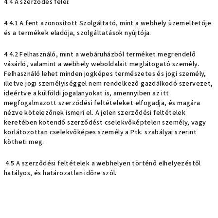
4.4 A szerződés felei:
4.4.1 A fent azonosított Szolgáltató, mint a webhely üzemeltetője
és a termékek eladója, szolgáltatások nyújtója.
4.4.2 Felhasználó, mint a webáruházból terméket megrendelő
vásárló, valamint a webhely weboldalait meglátogató személy.
Felhasználó lehet minden jogképes természetes és jogi személy,
illetve jogi személyiséggel nem rendelkező gazdálkodó szervezet,
ideértve a külföldi jogalanyokat is, amennyiben az itt
megfogalmazott szerződési feltételeket elfogadja, és magára
nézve kötelezőnek ismeri el. A jelen szerződési feltételek
keretében kötendő szerződést cselekvőképtelen személy, vagy
korlátozottan cselekvőképes személy a Ptk. szabályai szerint
kötheti meg.
4.5 A szerződési feltételek a webhelyen történő elhelyezéstől
hatályos, és határozatlan időre szól.