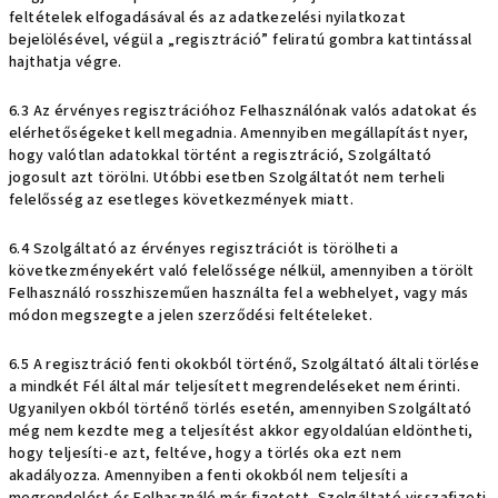
feltételek elfogadásával és az adatkezelési nyilatkozat
bejelölésével, végül a „regisztráció” feliratú gombra kattintással
hajthatja végre.
6.3 Az érvényes regisztrációhoz Felhasználónak valós adatokat és
elérhetőségeket kell megadnia. Amennyiben megállapítást nyer,
hogy valótlan adatokkal történt a regisztráció, Szolgáltató
jogosult azt törölni. Utóbbi esetben Szolgáltatót nem terheli
felelősség az esetleges következmények miatt.
6.4 Szolgáltató az érvényes regisztrációt is törölheti a
következményekért való felelőssége nélkül, amennyiben a törölt
Felhasználó rosszhiszeműen használta fel a webhelyet, vagy más
módon megszegte a jelen szerződési feltételeket.
6.5 A regisztráció fenti okokból történő, Szolgáltató általi törlése
a mindkét Fél által már teljesített megrendeléseket nem érinti.
Ugyanilyen okból történő törlés esetén, amennyiben Szolgáltató
még nem kezdte meg a teljesítést akkor egyoldalúan eldöntheti,
hogy teljesíti-e azt, feltéve, hogy a törlés oka ezt nem
akadályozza. Amennyiben a fenti okokból nem teljesíti a