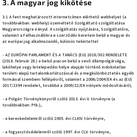
3. A magyar jog kikötése
3.1 A fent meghatározott internetcímen elérhető webhelyet (a
továbbiakban: webhely) üzemeltető Szolgáltató szolgáltatása
Magyarországra irányul. A szolgáltatás nyújtására, Szolgáltatóra,
valamint a Felhasználókra e szerződés keretein belül a magyar és
az európai jog alkalmazandó, különös tekintettel
- AZ EURÓPAI PARLAMENT ÉS A TANÁCS (EU) 2018/302 RENDELETE
(2018. február 28.) a belső piacon belül a vevő állampolgársága,
lakóhelye vagy letelepedési helye alapján történő indokolatlan
területi alapú tartalomkorlátozással és a megkülönböztetés egyéb
formáival szembeni fellépésről, valamint a 2006/2004/EK és az (EU)
2017/2394 rendelet, továbbá a 2009/22/EK irányelv módosításáról,
- a Polgári Törvénykönyvről szóló 2013. évi V. törvényre (a
továbbiakban: Ptk.),
- a kereskedelemről szóló 2005. évi CLXIV. törvényre,
- a fogyasztóvédelemről szóló 1997. évi CLV. törvényre,