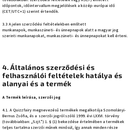
továbbiakban: szerződési feltételek vagy ÁSZF) említett
időpontok, időintervallum megjelölések a közép-európai idő
(CET/UTC+1) szerint értendők.
3.3 A jelen szerződési feltételekben említett
munkanapok, munkaszüneti- és ünnepnapok alatt a magyar jog
szerinti munkanapokat, munkaszüneti- és ünnepnapokat kell érteni.
4. Általános szerződési és
felhasználói feltételek hatálya és
alanyai és a termék
A Termék leírása, szerzői jog
4.1. A Quizzfairy megnevezésű termékek megalkotója Szomolányi-
Bernus Zsófia, és a szerzői jogról szóló 1999. évi LXXVI. törvény
(továbbiakban: „Szjt.”) 1. § (1) bekezdése értelmében a termékek
teljes tartalma szerzői műnek minősül, így annak minden része