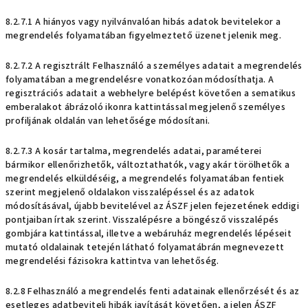
8.2.7.1 A hiányos vagy nyilvánvalóan hibás adatok bevitelekor a
megrendelés folyamatában figyelmeztető üzenet jelenik meg.
8.2.7.2 A regisztrált Felhasználó a személyes adatait a megrendelés
folyamatában a megrendelésre vonatkozóan módosíthatja. A
regisztrációs adatait a webhelyre belépést követően a sematikus
emberalakot ábrázoló ikonra kattintással megjelenő személyes
profiljának oldalán van lehetősége módosítani.
8.2.7.3 A kosár tartalma, megrendelés adatai, paraméterei
bármikor ellenőrizhetők, változtathatók, vagy akár törölhetők a
megrendelés elküldéséig, a megrendelés folyamatában fentiek
szerint megjelenő oldalakon visszalépéssel és az adatok
módosításával, újabb bevitelével az ÁSZF jelen fejezetének eddigi
pontjaiban írtak szerint. Visszalépésre a böngésző visszalépés
gombjára kattintással, illetve a webáruház megrendelés lépéseit
mutató oldalainak tetején látható folyamatábrán megnevezett
megrendelési fázisokra kattintva van lehetőség.
8.2.8 Felhasználó a megrendelés fenti adatainak ellenőrzését és az
esetleges adatbeviteli hibák javítását követően, a jelen ÁSZF