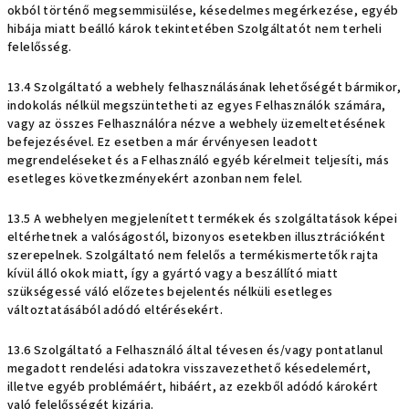
okból történő megsemmisülése, késedelmes megérkezése, egyéb
hibája miatt beálló károk tekintetében Szolgáltatót nem terheli
felelősség.
13.4 Szolgáltató a webhely felhasználásának lehetőségét bármikor,
indokolás nélkül megszüntetheti az egyes Felhasználók számára,
vagy az összes Felhasználóra nézve a webhely üzemeltetésének
befejezésével. Ez esetben a már érvényesen leadott
megrendeléseket és a Felhasználó egyéb kérelmeit teljesíti, más
esetleges következményekért azonban nem felel.
13.5 A webhelyen megjelenített termékek és szolgáltatások képei
eltérhetnek a valóságostól, bizonyos esetekben illusztrációként
szerepelnek. Szolgáltató nem felelős a termékismertetők rajta
kívül álló okok miatt, így a gyártó vagy a beszállító miatt
szükségessé váló előzetes bejelentés nélküli esetleges
változtatásából adódó eltérésekért.
13.6 Szolgáltató a Felhasználó által tévesen és/vagy pontatlanul
megadott rendelési adatokra visszavezethető késedelemért,
illetve egyéb problémáért, hibáért, az ezekből adódó károkért
való felelősségét kizárja.